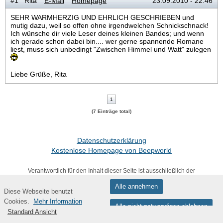
#1 Rita
E-Mail
Homepage
23.09.2010 - 22:46
SEHR WARMHERZIG UND EHRLICH GESCHRIEBEN und
mutig dazu, weil so offen ohne irgendwelchen Schnickschnack!
Ich wünsche dir viele Leser deines kleinen Bandes; und wenn
ich gerade schon dabei bin.... wer gerne spannende Romane
liest, muss sich unbedingt "Zwischen Himmel und Watt" zulegen
Liebe Grüße, Rita
1
(7 Einträge total)
Datenschutzerklärung
Kostenlose Homepage von Beepworld
Verantwortlich für den Inhalt dieser Seite ist ausschließlich der
Autor dieser Homepage, kontaktierbar über
dieses Formular!
Alle annehmen
Diese Webseite benutzt
Fußzeile
Cookies.
Mehr Information
Alle nicht notwendigen ablehnen
Standard Ansicht