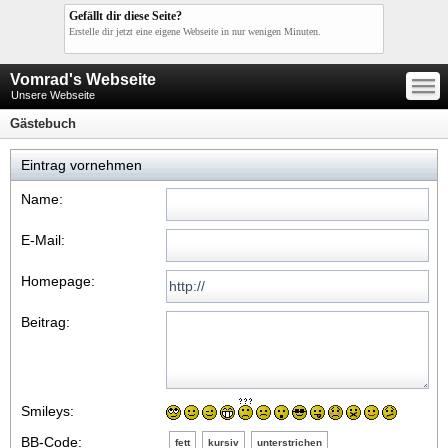
Gefällt dir diese Seite?
Erstelle dir jetzt eine eigene Webseite in nur wenigen Minuten.
—
Vomrad's Webseite
—
—
Unsere Webseite
Gästebuch
Eintrag vornehmen
Name:
E-Mail:
Homepage:
Beitrag:
Smileys:
BB-Code:
fett
kursiv
unterstrichen