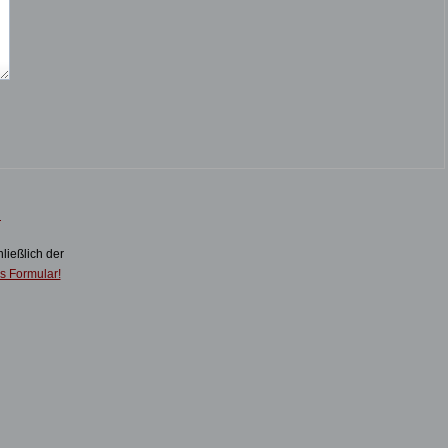
d
hließlich der
s Formular!