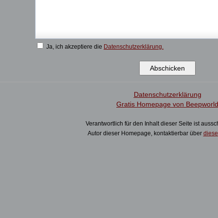
Ja, ich akzeptiere die
Datenschutzerklärung.
Datenschutzerklärung
Gratis Homepage von Beepworl
Verantwortlich für den Inhalt dieser Seite ist aussc
Autor dieser Homepage, kontaktierbar über
diese